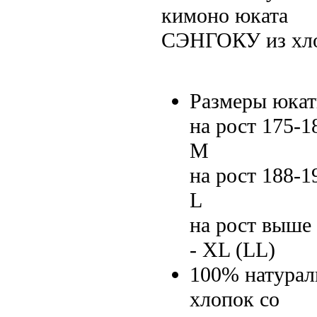
кимоно юката
СЭНГОКУ из хл
Размеры юкат
нa рост 175-1
М
на рост 188-1
L
на рост выше
- XL (LL)
100% натура
хлопок со