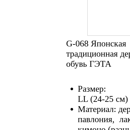
G-068 Японская
традиционная де
обувь ГЭТА
Размер:
LL (24-25 см)
Материал: де
павлония, ла
кимоно (разн