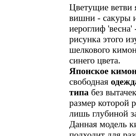
Цветущие ветви 
вишни - сакуры 
иероглиф 'весна' 
рисунка этого и
шелкового кимон
синего цвета.
Японское кимо
свободная
одежд
типа
без вытаче
размер которой 
лишь глубиной з
Данная модель 
подходит для раз