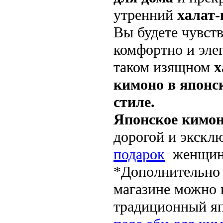
утренний
халат-
Вы будете чувств
комфортно и эле
таком изящном
х
кимоно в японс
стиле.
Японское кимо
дорогой и экскл
подарок
женщин
*Дополнительно
магазине можно 
традиционный я