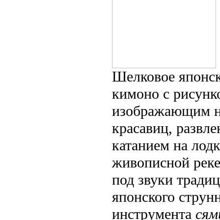
Шелковое японс
кимоно с рисунк
изображающим 
красавиц, развл
катанием на лодк
живописной рек
под звуки тради
японского струн
инструмента
сям