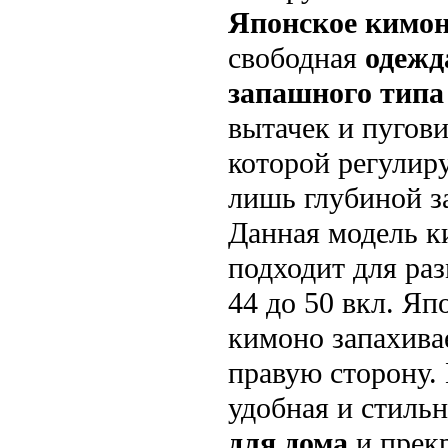
Японское кимо
свободная
одежд
запашного тип
вытачек и пугов
которой регулир
лишь глубиной з
Данная модель 
подходит для раз
44 до 50 вкл. Яп
кимоно запахива
правую сторону.
удобная и стиль
для дома
и прек