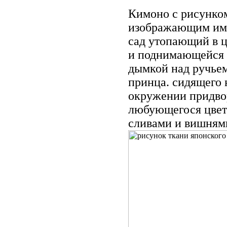
Кимоно с рисунко
изображающим им
сад утопающий в ц
и поднимающейся 
дымкой над ручье
принца. сидящего 
окружении придво
любующегося цве
сливами и вишням