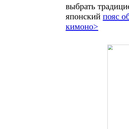
выбрать традиц
японский
пояс о
кимоно>