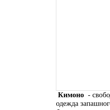
Кимоно
- своб
одежда запашног