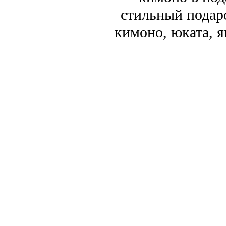
стильный подар
кимоно, юката, я