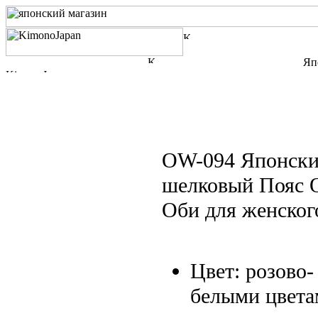
Яп
OW-094 Японск
шелковый Пояс О
Оби для женског
Цвет: розово
белыми цвета