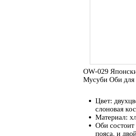
OW-029 Японски
Мусуби Оби для
Цвет: двухц
слоновая кос
Материал: х
Оби состоит
пояса, и дво