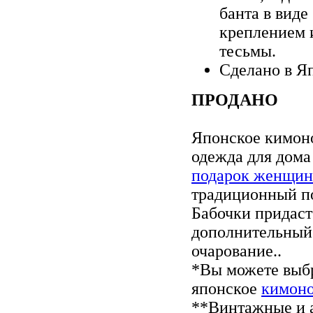
банта в виде
креплением 
тесьмы.
Сделано в Я
ПРОДАНО
Японское кимоно
одежда для дома
подарок женщин
традиционный по
Бабочки придас
дополнительный
очарование..
*Вы можете выб
японское
кимоно
**Винтажные и 