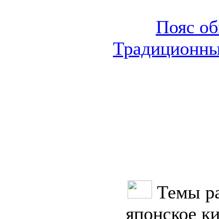
Пояс об
Традиционны
Темы ра
японское к