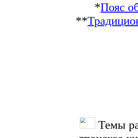
*
Пояс о
**
Традицион
Темы ра