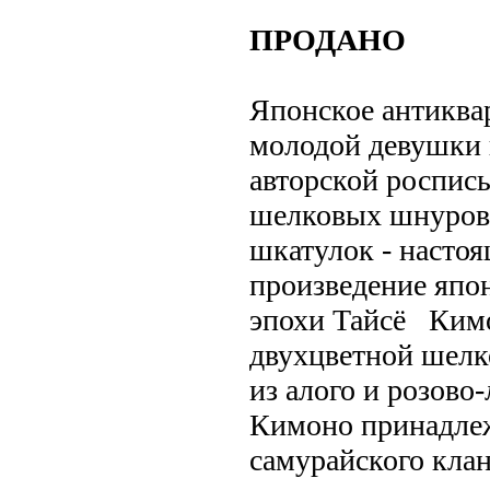
ПРОДАНО
Японское антикв
молодой девушки 
авторской роспись
шелковых шнуров
шкатулок - насто
произведение япон
эпохи Тайсё Ким
двухцветной шелк
из алого и розово
Кимоно принадлеж
самурайского клан