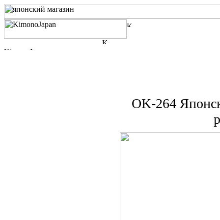
OK-264 Японск
р