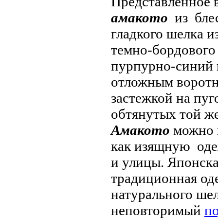
Представленное 
амакото
из бле
гладкого шелка и
темно-бордового 
пурпурно-синий 
отложным воротн
застежкой на пуг
обтянутых той же
Амакото
можно 
как изящную оде
и улицы. Японск
традиционная од
натурального ше
неповторимый
п