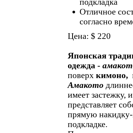
подкладка
Отличное сос
согласно вре
Цена: $ 220
Японская тради
одежда -
амакот
поверх
кимоно,
к
Амакото
длиннее
имеет застежку, и
представляет со
прямую накидку-
подкладке.