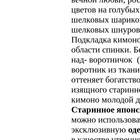
цветов на голубых
шелковых шарико
шелковых шнуров
Подкладка кимоно
области спинки. 
над- воротничок 
воротник из ткан
оттеняет богатств
изящного старинн
кимоно молодой д
Старинное японс
можно использова
эксклюзивную
од
в качестве утренне