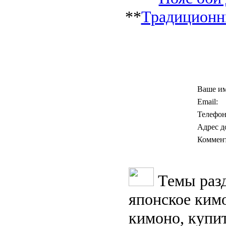
**
Традиционны
Ваше им
Email:
Телефон
Адрес д
Коммен
Темы разд
японское ким
кимоно, купит