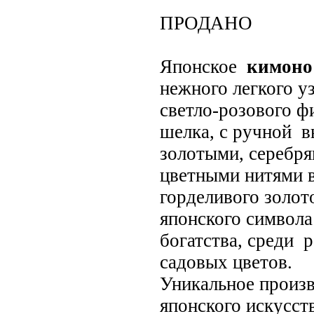
ПРОДАНО
Японское
кимоно
нежного легкого у
светло-розового ф
шелка, с ручной 
золотыми, серебр
цветными нитями в
горделивого золото
японского символа
богатства, среди
садовых цветов.
Уникальное произ
японского искусств