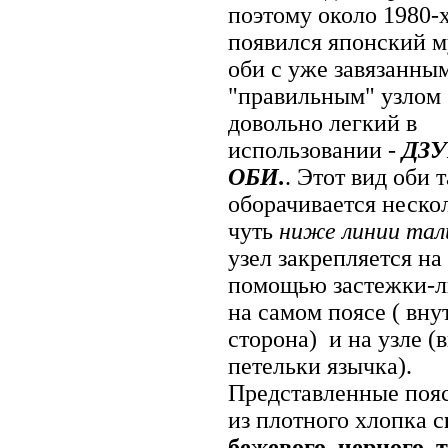
поэтому около 1980-х
появился японский 
оби с уже завязанны
"правильным" узлом
довольно легкий в
использовании -
ДЗ
ОБИ.
. Этот вид оби 
оборачивается нескол
чуть
ниже линии тал
узел закрепляется на
помощью застежки-
на самом поясе ( вну
сторона) и на узле (
петельки язычка).
Представленные поя
из плотного хлопка с
бежевого, черного, 