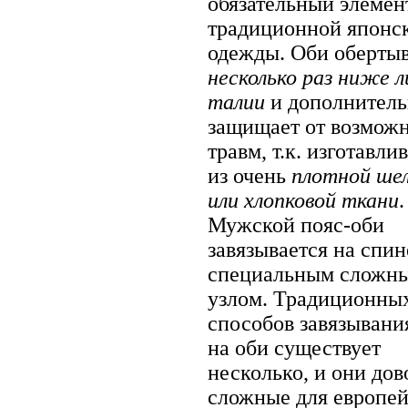
обязательный элемен
традиционной японс
одежды. Оби обертыв
несколько раз ниже л
талии
и дополнитель
защищает от возмож
травм, т.к. изготавли
из очень
плотной ше
или хлопковой ткани
.
Мужской пояс-оби
завязывается на спин
специальным сложн
узлом. Традиционны
способов завязывани
на оби существует
несколько, и они дов
сложные для европей