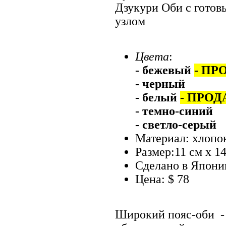
Дзукури Оби с готов
узлом
Цвета
:
- бежевый
- ПР
- черный
- белый
- ПРО
- темно-синий
- светло-серый
Материал: хлопо
Размер:11 см х 14
Сделано в Япони
Цена: $ 78
Широкий пояс-оби -