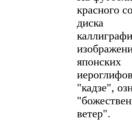
красного с
диска
каллиграфи
изображени
японских
иероглифов
"кадзе", о
"божестве
ветер".