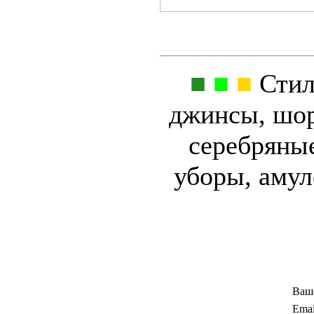
■
■
■
Стил
джинсы, шор
серебряные
уборы, аму
Ваш
Emai