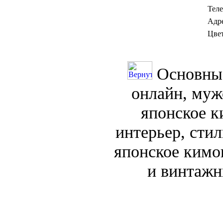
Теле
Адре
Цвет
Основные
онлайн, муж
японское к
интерьер, сти
японское кимо
и винтажн